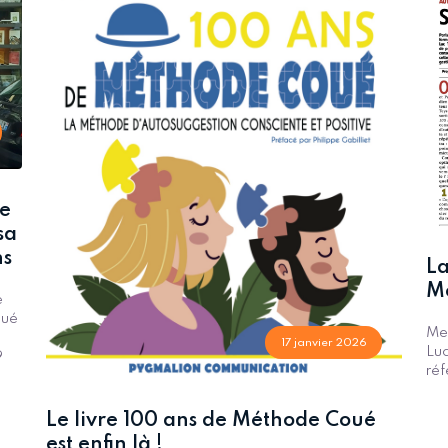
ie
sa
ns
La
Mo
e
oué
Mer
17 janvier 2026
Luc
9
réf
Le livre 100 ans de Méthode Coué
est enfin là !