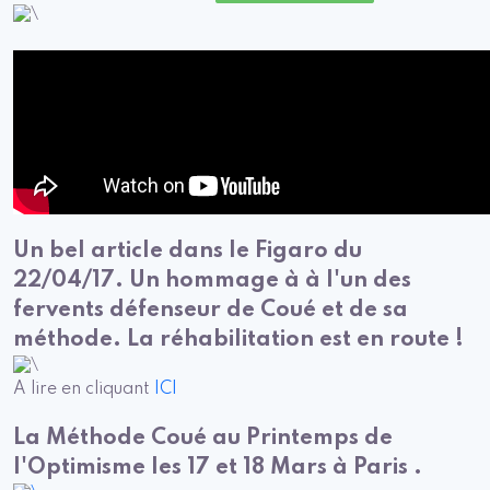
Un bel article dans le Figaro du
22/04/17. Un hommage à à l'un des
fervents défenseur de Coué et de sa
méthode. La réhabilitation est en route !
A lire en cliquant
ICI
La Méthode Coué au Printemps de
l'Optimisme les 17 et 18 Mars à Paris .