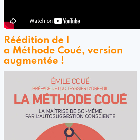
Réédition de l
a Méthode Coué, version
augmentée !